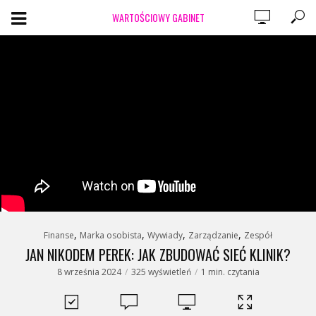
WARTOŚCIOWY GABINET
,
,
,
,
Finanse
Marka osobista
Wywiady
Zarządzanie
Zespół
JAN NIKODEM PEREK: JAK ZBUDOWAĆ SIEĆ KLINIK?
8 września 2024
325 wyświetleń
1 min. czytania