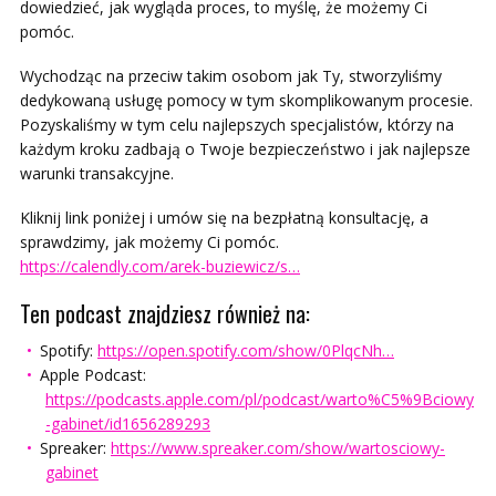
dowiedzieć, jak wygląda proces, to myślę, że możemy Ci
pomóc.
Wychodząc na przeciw takim osobom jak Ty, stworzyliśmy
dedykowaną usługę pomocy w tym skomplikowanym procesie.
Pozyskaliśmy w tym celu najlepszych specjalistów, którzy na
każdym kroku zadbają o Twoje bezpieczeństwo i jak najlepsze
warunki transakcyjne.
Kliknij link poniżej i umów się na bezpłatną konsultację, a
sprawdzimy, jak możemy Ci pomóc.
https://calendly.com/arek-buziewicz/s…
Ten podcast znajdziesz również na:
Spotify:
https://open.spotify.com/show/0PlqcNh…
Apple Podcast:
https://podcasts.apple.com/pl/podcast/warto%C5%9Bciowy
-gabinet/id1656289293
Spreaker:
https://www.spreaker.com/show/wartosciowy-
gabinet