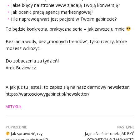
jakie błędy na stronie www zjadają Twoją konwersję?
jak ocenić pracę agencji marketingowej?
i ile naprawdę wart jest pacjent w Twoim gabinecie?
To będzie konkretna, praktyczna seria – jak zawsze u mnie
Bez lania wody, bez „modnych trendów”, tylko rzeczy, które
możesz wdrożyć.
Do zobaczenia za tydzień!
Arek Buziewicz
A jak już tu jesteś, to zapisz się na nasz darmowy newsletter:
https://wartosciowygabinet.pl/newsletter/
ARTYKUŁ
POPRZEDNIE
NASTĘPNE
Jak sprawdzić, czy
Jagna Nieścieronek: JAK BYĆ
rejestratorka nie traci Ci
OTWARTYM W ZAMKNIĘTEJ