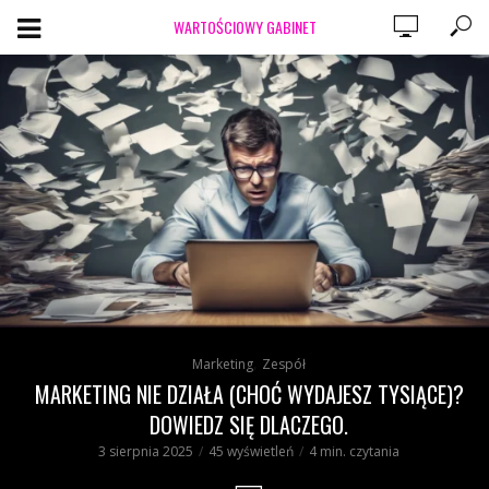
WARTOŚCIOWY GABINET
,
Marketing
Zespół
MARKETING NIE DZIAŁA (CHOĆ WYDAJESZ TYSIĄCE)?
DOWIEDZ SIĘ DLACZEGO.
3 sierpnia 2025
45 wyświetleń
4 min. czytania