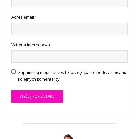
Adres email
*
Witryna internetowa
Zapamiętaj moje dane w tej przeglądarce podczas pisania
kolejnych komentarzy.
A
l
t
e