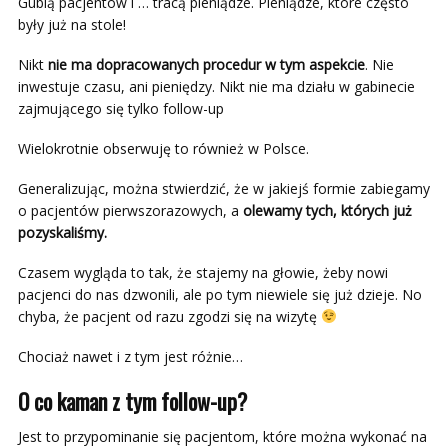
Gubią pacjentów i … tracą pieniądze. Pieniądze, które często
były już na stole!
Nikt
nie ma dopracowanych procedur w tym aspekcie
. Nie
inwestuje czasu, ani pieniędzy. Nikt nie ma działu w gabinecie
zajmującego się tylko follow-up
Wielokrotnie obserwuję to również w Polsce.
Generalizując, można stwierdzić, że w jakiejś formie zabiegamy
o pacjentów pierwszorazowych, a
olewamy tych, których już
pozyskaliśmy.
Czasem wygląda to tak, że stajemy na głowie, żeby nowi
pacjenci do nas dzwonili, ale po tym niewiele się już dzieje. No
chyba, że pacjent od razu zgodzi się na wizytę
Chociaż nawet i z tym jest różnie…
O co kaman z tym follow-up?
Jest to przypominanie się pacjentom, które można wykonać na