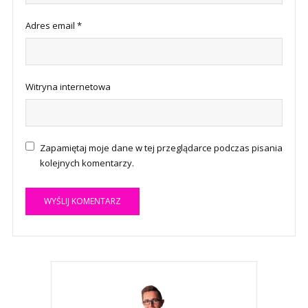
Adres email
*
Witryna internetowa
Zapamiętaj moje dane w tej przeglądarce podczas pisania
kolejnych komentarzy.
A
l
t
e
r