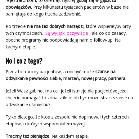
rejestratorkom, to one najczęściej
gubią się w gąszczu
obowiązków.
Przy kilkunastu tysiącach pacjentów w bazie nie
pamiętają do kogo trzeba zadzwonić.
Po trzecie
nie ma też dobrych narzędzi,
które wspierałyby przy
tych czynnościach.
Są wyjątki oczywiście
, ale co do zasady,
obecne programy nie podpowiadają nam o follow-up. Na
żadnym etapie.
No i co z tego?
Przez to tracimy pacjentów, a oni być może
szanse na
odzyskanie pewności siebie, marzeń, nowej pracy, partnera.
Jeżeli Wasz gabinet ma cel; jeżeli istnieje dla pacjentów; jeżeli
chcecie pomagać to zobacz ile osób być może straci szansę na
odzyskanie uśmiechu?
Tylko dlatego, że ktoś z zespołu nie dopilnował tych czterech
etapów, o których wspomniałem wyżej.
Tracimy też pieniądze.
Na każdym etapie.