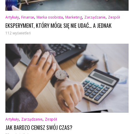
,
,
,
,
,
Artykuły
Finanse
Marka osobista
Marketing
Zarządzanie
Zespół
EKSPERYMENT, KTÓRY MÓGŁ SIĘ NIE UDAĆ… A JEDNAK
112 wyświetleń
,
,
Artykuły
Zarządzanie
Zespół
JAK BARDZO CENISZ SWÓJ CZAS?