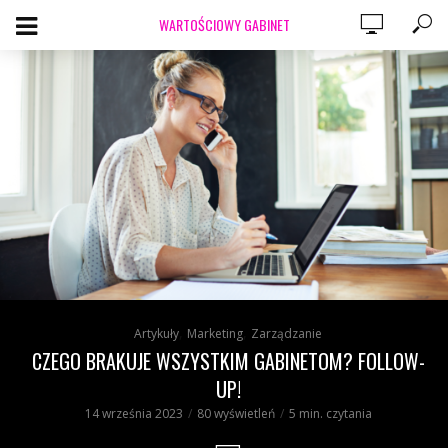
WARTOŚCIOWY GABINET
,
,
Artykuły
Marketing
Zarządzanie
CZEGO BRAKUJE WSZYSTKIM GABINETOM? FOLLOW-
UP!
14 września 2023
80 wyświetleń
5 min. czytania