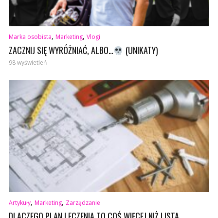
,
,
Marka osobista
Marketing
Vlogi
ZACZNIJ SIĘ WYRÓŻNIAĆ, ALBO…
(UNIKATY)
98 wyświetleń
,
,
Artykuły
Marketing
Zarządzanie
DLACZEGO PLAN LECZENIA TO COŚ WIĘCEJ NIŻ LISTA