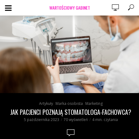
WARTOŚCIOWY GABINET
,
,
Artykuły
Marka osobista
Marketing
JAK PACJENCI POZNAJĄ STOMATOLOGA-FACHOWCA?
5 października 2023
70 wyświetleń
4 min. czytania