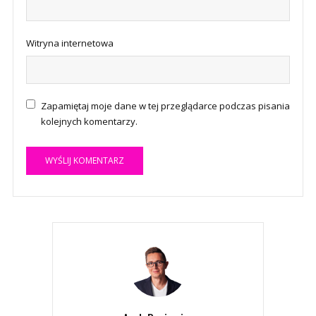
Witryna internetowa
Zapamiętaj moje dane w tej przeglądarce podczas pisania
kolejnych komentarzy.
A
l
t
e
r
n
a
t