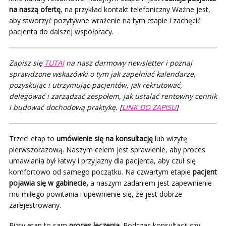
na naszą ofertę
, na przykład kontakt telefoniczny Ważne jest,
aby stworzyć pozytywne wrażenie na tym etapie i zachęcić
pacjenta do dalszej współpracy.
Zapisz się
TUTAJ
na nasz darmowy newsletter i poznaj
sprawdzone wskazówki o tym jak zapełniać kalendarze,
pozyskując i utrzymując pacjentów, jak rekrutować,
delegować i zarządzać zespołem, jak ustalać rentowny cennik
i budować dochodową praktykę. [
LINK DO ZAPISU
]
Trzeci etap to
umówienie się na konsultację
lub wizytę
pierwszorazową. Naszym celem jest sprawienie, aby proces
umawiania był łatwy i przyjazny dla pacjenta, aby czuł się
komfortowo od samego początku. Na czwartym etapie
pacjent
pojawia się w gabinecie,
a naszym zadaniem jest zapewnienie
mu miłego powitania i upewnienie się, że jest dobrze
zarejestrowany.
Piąty etap to sam
proces leczenia
. Podczas konsultacji czy