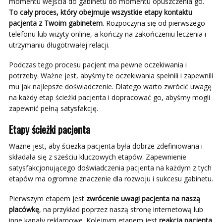
momentu wejścia do gabinetu do momentu opuszczenia go.
To cały proces, który obejmuje wszystkie etapy kontaktu
pacjenta z Twoim gabinetem
. Rozpoczyna się od pierwszego
telefonu lub wizyty online, a kończy na zakończeniu leczenia i
utrzymaniu długotrwałej relacji.
Podczas tego procesu pacjent ma pewne oczekiwania i
potrzeby. Ważne jest, abyśmy te oczekiwania spełnili i zapewnili
mu jak najlepsze doświadczenie. Dlatego warto zwrócić uwagę
na każdy etap ścieżki pacjenta i dopracować go, abyśmy mogli
zapewnić pełną satysfakcję.
Etapy ścieżki pacjenta
Ważne jest, aby ścieżka pacjenta była dobrze zdefiniowana i
składała się z sześciu kluczowych etapów. Zapewnienie
satysfakcjonującego doświadczenia pacjenta na każdym z tych
etapów ma ogromne znaczenie dla rozwoju i sukcesu gabinetu.
Pierwszym etapem jest
zwrócenie uwagi pacjenta na naszą
placówkę
, na przykład poprzez naszą stronę internetową lub
inne kanały reklamowe. Kolejnym etapem jest
reakcja pacjenta