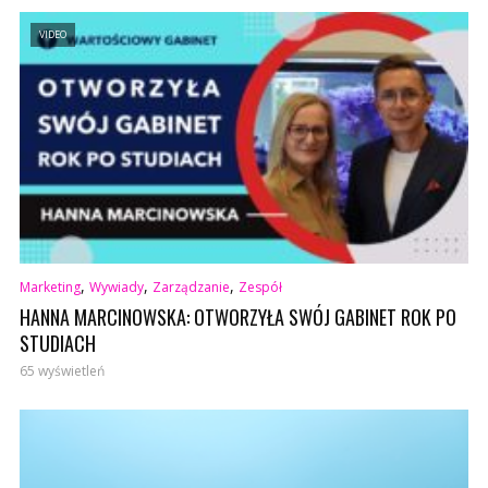
VIDEO
,
,
,
Marketing
Wywiady
Zarządzanie
Zespół
HANNA MARCINOWSKA: OTWORZYŁA SWÓJ GABINET ROK PO
STUDIACH
65 wyświetleń