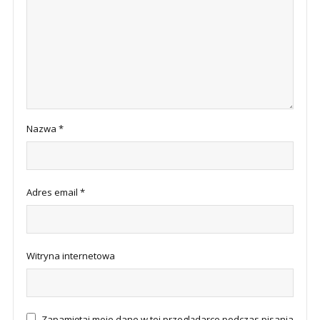
Nazwa
*
Adres email
*
Witryna internetowa
Zapamiętaj moje dane w tej przeglądarce podczas pisania