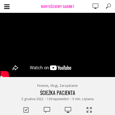
WARTOŚCIOWY GABINET
,
,
Finanse
Vlogi
Zarządzanie
ŚCIEŻKA PACJENTA
5 grudnia 2022
139 wyświetleń
5 min. czytania