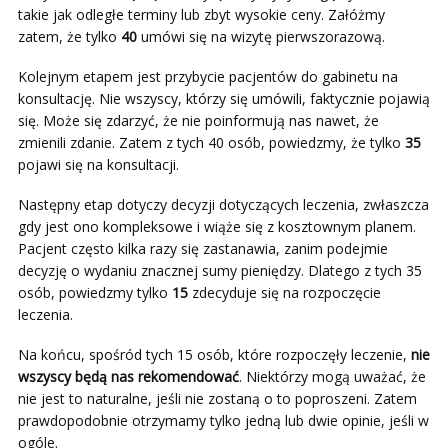
takie jak odległe terminy lub zbyt wysokie ceny. Załóżmy
zatem, że tylko
40
umówi się na wizytę pierwszorazową.
Kolejnym etapem jest przybycie pacjentów do gabinetu na
konsultację. Nie wszyscy, którzy się umówili, faktycznie pojawią
się. Może się zdarzyć, że nie poinformują nas nawet, że
zmienili zdanie. Zatem z tych 40 osób, powiedzmy, że tylko
35
pojawi się na konsultacji.
Następny etap dotyczy decyzji dotyczących leczenia, zwłaszcza
gdy jest ono kompleksowe i wiąże się z kosztownym planem.
Pacjent często kilka razy się zastanawia, zanim podejmie
decyzję o wydaniu znacznej sumy pieniędzy. Dlatego z tych 35
osób, powiedzmy tylko
15
zdecyduje się na rozpoczęcie
leczenia.
Na końcu, spośród tych 15 osób, które rozpoczęły leczenie,
nie
wszyscy będą nas rekomendować
. Niektórzy mogą uważać, że
nie jest to naturalne, jeśli nie zostaną o to poproszeni. Zatem
prawdopodobnie otrzymamy tylko jedną lub dwie opinie, jeśli w
ogóle.