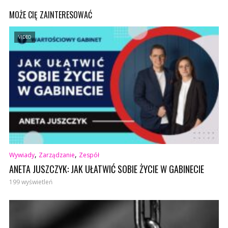
MOŻE CIĘ ZAINTERESOWAĆ
VIDEO
,
,
Wywiady
Zarządzanie
Zespół
ANETA JUSZCZYK: JAK UŁATWIĆ SOBIE ŻYCIE W GABINECIE
199 wyświetleń