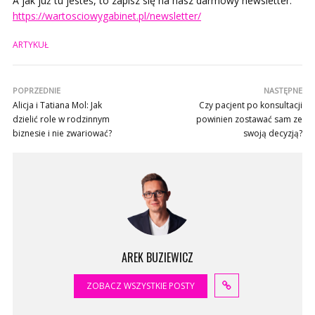
A jak już tu jesteś, to zapisz się na nasz darmowy newsletter:
https://wartosciowygabinet.pl/newsletter/
ARTYKUŁ
POPRZEDNIE
NASTĘPNE
Alicja i Tatiana Mol: Jak
Czy pacjent po konsultacji
dzielić role w rodzinnym
powinien zostawać sam ze
biznesie i nie zwariować?
swoją decyzją?
AREK BUZIEWICZ
ZOBACZ WSZYSTKIE POSTY