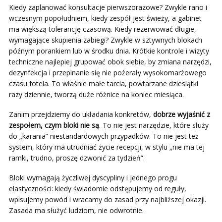
Kiedy zaplanować konsultacje pierwszorazowe? Zwykle rano i
wczesnym popołudniem, kiedy zespół jest świeży, a gabinet
ma większą tolerancję czasową. Kiedy rezerwować długie,
wymagające skupienia zabiegi? Zwykle w sztywnych blokach
późnym porankiem lub w środku dnia. Krótkie kontrole i wizyty
techniczne najlepiej grupować obok siebie, by zmiana narzędzi,
dezynfekcja i przepinanie się nie pożerały wysokomarżowego
czasu fotela. To właśnie małe tarcia, powtarzane dziesiątki
razy dziennie, tworzą duże różnice na koniec miesiąca.
Zanim przejdziemy do układania konkretów,
dobrze wyjaśnić z
zespołem, czym bloki nie są
. To nie jest narzędzie, które służy
do „karania” niestandardowych przypadków. To nie jest też
system, który ma utrudniać życie recepcji, w stylu „nie ma tej
ramki, trudno, proszę dzwonić za tydzień”.
Bloki wymagają życzliwej dyscypliny i jednego progu
elastyczności: kiedy świadomie odstępujemy od reguły,
wpisujemy powód i wracamy do zasad przy najbliższej okazji.
Zasada ma służyć ludziom, nie odwrotnie.