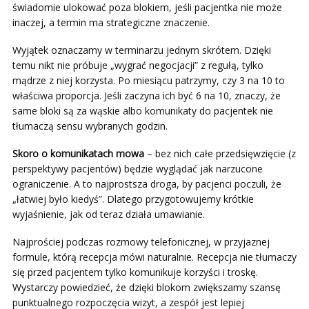
świadomie ulokować poza blokiem, jeśli pacjentka nie może
inaczej, a termin ma strategiczne znaczenie.
Wyjątek oznaczamy w terminarzu jednym skrótem. Dzięki
temu nikt nie próbuje „wygrać negocjacji” z regułą, tylko
mądrze z niej korzysta. Po miesiącu patrzymy, czy 3 na 10 to
właściwa proporcja. Jeśli zaczyna ich być 6 na 10, znaczy, że
same bloki są za wąskie albo komunikaty do pacjentek nie
tłumaczą sensu wybranych godzin.
Skoro o komunikatach mowa
– bez nich całe przedsięwzięcie (z
perspektywy pacjentów) będzie wyglądać jak narzucone
ograniczenie. A to najprostsza droga, by pacjenci poczuli, że
„łatwiej było kiedyś”. Dlatego przygotowujemy krótkie
wyjaśnienie, jak od teraz działa umawianie.
Najprościej podczas rozmowy telefonicznej, w przyjaznej
formule, którą recepcja mówi naturalnie. Recepcja nie tłumaczy
się przed pacjentem tylko komunikuje korzyści i troskę.
Wystarczy powiedzieć, że dzięki blokom zwiększamy szansę
punktualnego rozpoczęcia wizyt, a zespół jest lepiej