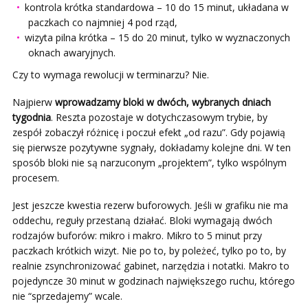
kontrola krótka standardowa – 10 do 15 minut, układana w
paczkach co najmniej 4 pod rząd,
wizyta pilna krótka – 15 do 20 minut, tylko w wyznaczonych
oknach awaryjnych.
Czy to wymaga rewolucji w terminarzu? Nie.
Najpierw
wprowadzamy bloki w dwóch, wybranych dniach
tygodnia
. Reszta pozostaje w dotychczasowym trybie, by
zespół zobaczył różnicę i poczuł efekt „od razu”. Gdy pojawią
się pierwsze pozytywne sygnały, dokładamy kolejne dni. W ten
sposób bloki nie są narzuconym „projektem”, tylko wspólnym
procesem.
Jest jeszcze kwestia rezerw buforowych. Jeśli w grafiku nie ma
oddechu, reguły przestaną działać. Bloki wymagają dwóch
rodzajów buforów: mikro i makro. Mikro to 5 minut przy
paczkach krótkich wizyt. Nie po to, by poleżeć, tylko po to, by
realnie zsynchronizować gabinet, narzędzia i notatki. Makro to
pojedyncze 30 minut w godzinach największego ruchu, którego
nie “sprzedajemy” wcale.