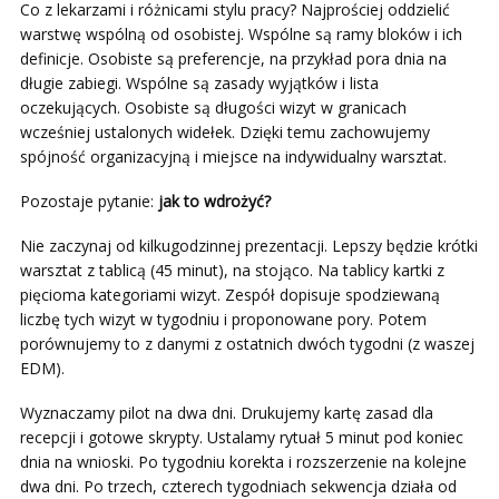
Co z lekarzami i różnicami stylu pracy? Najprościej oddzielić
warstwę wspólną od osobistej. Wspólne są ramy bloków i ich
definicje. Osobiste są preferencje, na przykład pora dnia na
długie zabiegi. Wspólne są zasady wyjątków i lista
oczekujących. Osobiste są długości wizyt w granicach
wcześniej ustalonych widełek. Dzięki temu zachowujemy
spójność organizacyjną i miejsce na indywidualny warsztat.
Pozostaje pytanie:
jak to wdrożyć?
Nie zaczynaj od kilkugodzinnej prezentacji. Lepszy będzie krótki
warsztat z tablicą (45 minut), na stojąco. Na tablicy kartki z
pięcioma kategoriami wizyt. Zespół dopisuje spodziewaną
liczbę tych wizyt w tygodniu i proponowane pory. Potem
porównujemy to z danymi z ostatnich dwóch tygodni (z waszej
EDM).
Wyznaczamy pilot na dwa dni. Drukujemy kartę zasad dla
recepcji i gotowe skrypty. Ustalamy rytuał 5 minut pod koniec
dnia na wnioski. Po tygodniu korekta i rozszerzenie na kolejne
dwa dni. Po trzech, czterech tygodniach sekwencja działa od