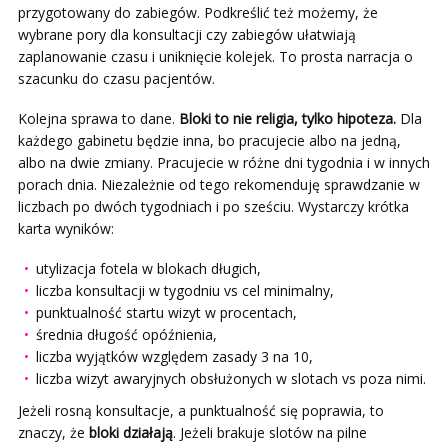
przygotowany do zabiegów. Podkreślić też możemy, że
wybrane pory dla konsultacji czy zabiegów ułatwiają
zaplanowanie czasu i uniknięcie kolejek. To prosta narracja o
szacunku do czasu pacjentów.
Kolejna sprawa to dane.
Bloki to nie religia, tylko hipoteza.
Dla
każdego gabinetu będzie inna, bo pracujecie albo na jedną,
albo na dwie zmiany. Pracujecie w różne dni tygodnia i w innych
porach dnia. Niezależnie od tego rekomenduję sprawdzanie w
liczbach po dwóch tygodniach i po sześciu. Wystarczy krótka
karta wyników:
utylizacja fotela w blokach długich,
liczba konsultacji w tygodniu vs cel minimalny,
punktualność startu wizyt w procentach,
średnia długość opóźnienia,
liczba wyjątków względem zasady 3 na 10,
liczba wizyt awaryjnych obsłużonych w slotach vs poza nimi.
Jeżeli rosną konsultacje, a punktualność się poprawia, to
znaczy, że
bloki działają
. Jeżeli brakuje slotów na pilne