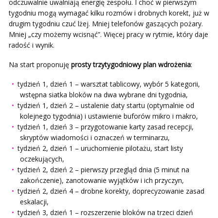
odczuwalnie uwalniają energię zespołu. I choć w pierwszym
tygodniu mogą wymagać kilku rozmów i drobnych korekt, już w
drugim tygodniu czuć lżej. Mniej telefonów gaszących pożary.
Mniej „czy możemy wcisnąć”. Więcej pracy w rytmie, który daje
radość i wynik.
Na start proponuję
prosty trzytygodniowy plan wdrożenia
:
tydzień 1, dzień 1 – warsztat tablicowy, wybór 5 kategorii,
wstępna siatka bloków na dwa wybrane dni tygodnia,
tydzień 1, dzień 2 – ustalenie daty startu (optymalnie od
kolejnego tygodnia) i ustawienie buforów mikro i makro,
tydzień 1, dzień 3 – przygotowanie karty zasad recepcji,
skryptów wiadomości i oznaczeń w terminarzu,
tydzień 2, dzień 1 – uruchomienie pilotażu, start listy
oczekujących,
tydzień 2, dzień 2 – pierwszy przegląd dnia (5 minut na
zakończenie), zanotowanie wyjątków i ich przyczyn,
tydzień 2, dzień 4 – drobne korekty, doprecyzowanie zasad
eskalacji,
tydzień 3, dzień 1 – rozszerzenie bloków na trzeci dzień