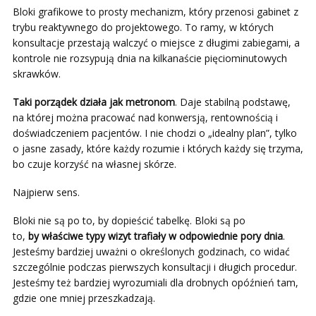
Bloki grafikowe to prosty mechanizm, który przenosi gabinet z
trybu reaktywnego do projektowego. To ramy, w których
konsultacje przestają walczyć o miejsce z długimi zabiegami, a
kontrole nie rozsypują dnia na kilkanaście pięciominutowych
skrawków.
Taki porządek działa jak metronom
. Daje stabilną podstawę,
na której można pracować nad konwersją, rentownością i
doświadczeniem pacjentów. I nie chodzi o „idealny plan”, tylko
o jasne zasady, które każdy rozumie i których każdy się trzyma,
bo czuje korzyść na własnej skórze.
Najpierw sens.
Bloki nie są po to, by dopieścić tabelkę. Bloki są po
to,
by
właściwe typy wizyt trafiały w odpowiednie pory dnia
.
Jesteśmy bardziej uważni o określonych godzinach, co widać
szczególnie podczas pierwszych konsultacji i długich procedur.
Jesteśmy też bardziej wyrozumiali dla drobnych opóźnień tam,
gdzie one mniej przeszkadzają.