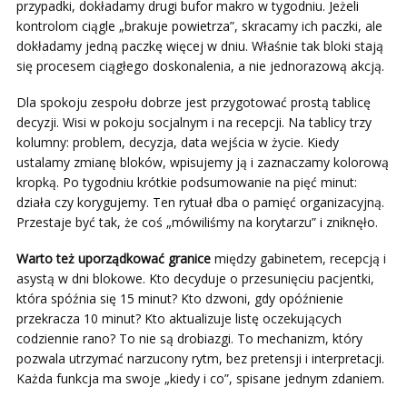
przypadki, dokładamy drugi bufor makro w tygodniu. Jeżeli
kontrolom ciągle „brakuje powietrza”, skracamy ich paczki, ale
dokładamy jedną paczkę więcej w dniu. Właśnie tak bloki stają
się procesem ciągłego doskonalenia, a nie jednorazową akcją.
Dla spokoju zespołu dobrze jest przygotować prostą tablicę
decyzji. Wisi w pokoju socjalnym i na recepcji. Na tablicy trzy
kolumny: problem, decyzja, data wejścia w życie. Kiedy
ustalamy zmianę bloków, wpisujemy ją i zaznaczamy kolorową
kropką. Po tygodniu krótkie podsumowanie na pięć minut:
działa czy korygujemy. Ten rytuał dba o pamięć organizacyjną.
Przestaje być tak, że coś „mówiliśmy na korytarzu” i zniknęło.
Warto też uporządkować granice
między gabinetem, recepcją i
asystą w dni blokowe. Kto decyduje o przesunięciu pacjentki,
która spóźnia się 15 minut? Kto dzwoni, gdy opóźnienie
przekracza 10 minut? Kto aktualizuje listę oczekujących
codziennie rano? To nie są drobiazgi. To mechanizm, który
pozwala utrzymać narzucony rytm, bez pretensji i interpretacji.
Każda funkcja ma swoje „kiedy i co”, spisane jednym zdaniem.