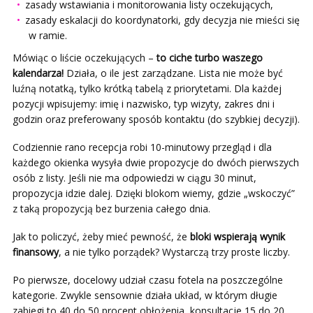
zasady wstawiania i monitorowania listy oczekujących,
zasady eskalacji do koordynatorki, gdy decyzja nie mieści się
w ramie.
Mówiąc o liście oczekujących –
to
ciche turbo waszego
kalendarza!
Działa, o ile jest zarządzane. Lista nie może być
luźną notatką, tylko krótką tabelą z priorytetami. Dla każdej
pozycji wpisujemy: imię i nazwisko, typ wizyty, zakres dni i
godzin oraz preferowany sposób kontaktu (do szybkiej decyzji).
Codziennie rano recepcja robi 10-minutowy przegląd i dla
każdego okienka wysyła dwie propozycje do dwóch pierwszych
osób z listy. Jeśli nie ma odpowiedzi w ciągu 30 minut,
propozycja idzie dalej. Dzięki blokom wiemy, gdzie „wskoczyć”
z taką propozycją bez burzenia całego dnia.
Jak to policzyć, żeby mieć pewność, że
bloki wspierają wynik
finansowy
, a nie tylko porządek? Wystarczą trzy proste liczby.
Po pierwsze, docelowy udział czasu fotela na poszczególne
kategorie. Zwykle sensownie działa układ, w którym długie
zabiegi to 40 do 50 procent obłożenia, konsultacje 15 do 20