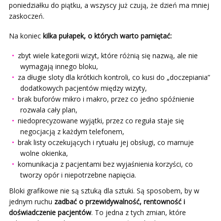
poniedziałku do piątku, a wszyscy już czują, że dzień ma mniej
zaskoczeń.
Na koniec
kilka pułapek, o których warto pamiętać:
zbyt wiele kategorii wizyt, które różnią się nazwą, ale nie
wymagają innego bloku,
za długie sloty dla krótkich kontroli, co kusi do „doczepiania”
dodatkowych pacjentów między wizyty,
brak buforów mikro i makro, przez co jedno spóźnienie
rozwala cały plan,
niedoprecyzowane wyjątki, przez co reguła staje się
negocjacją z każdym telefonem,
brak listy oczekujących i rytuału jej obsługi, co marnuje
wolne okienka,
komunikacja z pacjentami bez wyjaśnienia korzyści, co
tworzy opór i niepotrzebne napięcia.
Bloki grafikowe nie są sztuką dla sztuki. Są sposobem, by w
jednym ruchu
zadbać o przewidywalność, rentowność i
doświadczenie pacjentów
. To jedna z tych zmian, które