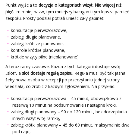
Punkt wyjścia to
decyzja o kategoriach wizyt. Nie więcej niż
pięć.
Im mniej nazw, tym mniejszy bałagan i tym lepsza pamięć
zespołu. Prosty podział potrafi unieść cały gabinet:
konsultacje pierwszorazowe,
zabiegi długie planowane,
zabiegi krótsze planowane,
kontrole krótkie planowane,
krótkie wizyty pilne (nieplanowane).
A teraz ramy czasowe. Każda z tych kategorii dostaje swój
„slot”, a
slot dostaje regułę zapisu
. Reguła musi być tak jasna,
żeby nowa osoba w recepcji po przeczytaniu jednej strony
wiedziała, co zrobić z każdym zgłoszeniem. Na przykład:
konsultacja pierwszorazowa – 45 minut, obowiązkowo z
rezerwą 10 minut na podsumowanie i następne kroki,
zabieg długi planowany – 90 do 120 minut, bez doczepiania
innych wizyt w tę ramkę,
zabieg krótki planowany – 45 do 60 minut, maksymalnie dwa
pod rząd,