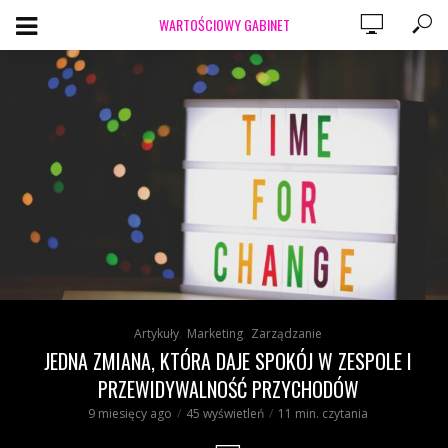
WARTOŚCIOWY GABINET
,
,
Artykuły
Marketing
Zarządzanie
JEDNA ZMIANA, KTÓRA DAJE SPOKÓJ W ZESPOLE I
PRZEWIDYWALNOŚĆ PRZYCHODÓW
9 miesięcy ago
45 wyświetleń
11 min. czytania