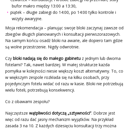
bufor makro między 13:00 a 13:30,
piątek – długie zabiegi do 14:00, po 14:00 tylko kontrole i
wizyty awaryjne.
Moja rekomendacja – planując swoje bloki zaczynaj zawsze od
zbiegów długich planowanych i konsultacji pierwszorazowych.
Na samym końcu osadź bloki na awarie, ale dopiero tam gdzie
są wolne przestrzenie. Nigdy odwrotnie.
Czy
bloki nadają się do małego gabinetu
z jednym lub dwoma
fotelami? Tak, nawet bardziej. W małej strukturze każda
pomyłka w kolejności niesie większy koszt alternatywny. To, co
w większym zespole rozkłada się na kilku osobach, przy
pojedynczym fotelu widać od razu w kasie. Bloki nie potrzebują
wielu foteli, potrzebują konsekwencji.
Co z obawami zespołu?
Najczęstsze
wątpliwości dotyczą „sztywności”
. Dobrze jest
więc od razu dać jasny mechanizm wyjątków. Na przykład
zasada 3 na 10. Z każdych dziesięciu konsultacji trzy można