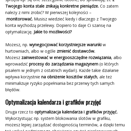
Twojego konta stale znikają konkretne pieniądze.
Co zatem
należy z nimi zrobić? W pierwszej kolejności –
monitorować.
Musisz wiedzieć kiedy i dlaczego z Twojego
konta wychodzą przelewy. Dopiero to daje Ci szansę na
optymalizację.
Jakie to możliwości?
Możesz, np.
wynegocjować korzystniejsze warunki
w
hurtowniach, albo w ogóle
zmienić dostawców.
Możesz
zainwestować w energooszczędne rozwiązania
, albo
wprowadzić
procesy do zarządzania magazynem
(o których
pisałem w jednym z ostatnich wydań). Każde takie działanie
wpływa korzystnie
na obniżenie kosztów stałych
, ale też
minimalizuje ryzyko popełniania bez przerwy tych samych
błędów.
Optymalizacja kalendarza i grafików przyjęć
Druga rzecz to
optymalizacja kalendarza i grafików przyjęć.
Wykorzystując np. system blokowania slotów w grafiku,
możesz lepiej zarządzać dostępnością terminów, a dzięki temu