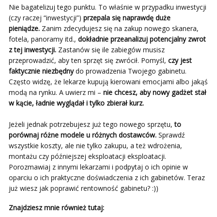
Nie bagatelizuj tego punktu. To właśnie w przypadku inwestycji
(czy raczej “inwestycji”)
przepala się naprawdę duże
pieniądze.
Zanim zdecydujesz się na zakup nowego skanera,
fotela, panoramy itd.,
dokładnie przeanalizuj potencjalny zwrot
z tej inwestycji.
Zastanów się ile zabiegów musisz
przeprowadzić, aby ten sprzęt się zwrócił. Pomyśl,
czy jest
faktycznie niezbędny
do prowadzenia Twojego gabinetu.
Często widzę, że lekarze kupują kierowani emocjami albo jakąś
modą na rynku. A uwierz mi –
nie chcesz, aby nowy gadżet stał
w kącie, ładnie wyglądał i tylko zbierał kurz.
Jeżeli jednak potrzebujesz już tego nowego sprzętu,
to
porównaj różne modele u różnych dostawców.
Sprawdź
wszystkie koszty, ale nie tylko zakupu, a też wdrożenia,
montażu czy późniejszej eksploatacji eksploatacji.
Porozmawiaj z innymi lekarzami i podpytaj o ich opinie w
oparciu o ich praktyczne doświadczenia z ich gabinetów. Teraz
już wiesz jak poprawić rentowność gabinetu? :))
Znajdziesz mnie również tutaj: