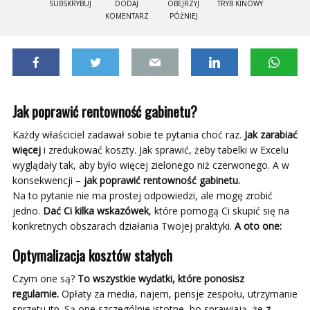
SUBSKRYBUJ
DODAJ
OBEJRZYJ
TRYB KINOWY
KOMENTARZ
PÓŹNIEJ
Jak poprawić rentowność gabinetu?
Każdy właściciel zadawał sobie te pytania choć raz.
Jak zarabiać
więcej
i zredukować koszty. Jak sprawić, żeby tabelki w Excelu
wyglądały tak, aby było więcej zielonego niż czerwonego. A w
konsekwencji –
jak poprawić rentowność gabinetu.
Na to pytanie nie ma prostej odpowiedzi, ale mogę zrobić
jedno.
Dać Ci kilka wskazówek
, które pomogą Ci skupić się na
konkretnych obszarach działania Twojej praktyki.
A oto one:
Optymalizacja kosztów stałych
Czym one są?
To wszystkie wydatki, które ponosisz
regularnie.
Opłaty za media, najem, pensje zespołu, utrzymanie
sprzętu itp. Są one szczególnie istotne, bo sprawiają, że
z