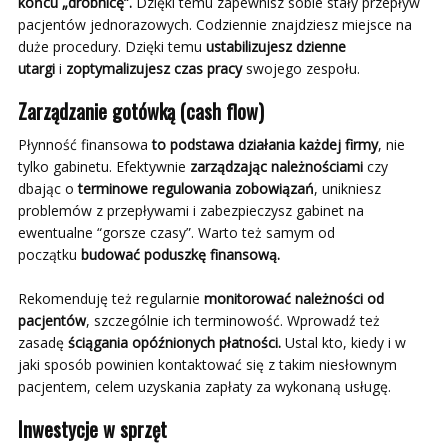
końcu „drobnicę”.
Dzięki temu zapewnisz sobie stały przepływ
pacjentów jednorazowych. Codziennie znajdziesz miejsce na
duże procedury. Dzięki temu
ustabilizujesz dzienne
utargi
i
zoptymalizujesz czas pracy
swojego zespołu.
Zarządzanie gotówką (cash flow)
Płynność finansowa
to
podstawa działania każdej firmy
, nie
tylko gabinetu. Efektywnie
zarządzając należnościami
czy
dbając o
terminowe regulowania zobowiązań
, unikniesz
problemów z przepływami i zabezpieczysz gabinet na
ewentualne “gorsze czasy”. Warto też samym od
początku
budować poduszkę finansową.
Rekomenduję też regularnie
monitorować należności od
pacjentów
, szczególnie ich terminowość. Wprowadź też
zasadę
ściągania opóźnionych płatności.
Ustal kto, kiedy i w
jaki sposób powinien kontaktować się z takim niesłownym
pacjentem, celem uzyskania zapłaty za wykonaną usługę.
Inwestycje w sprzęt