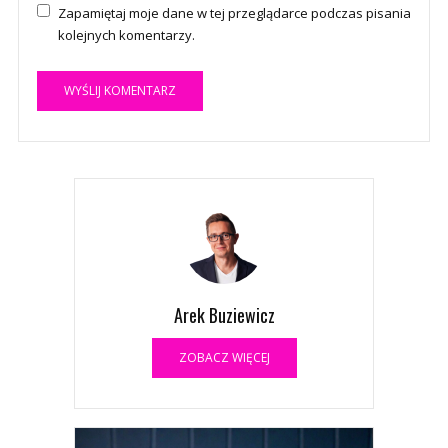
Zapamiętaj moje dane w tej przeglądarce podczas pisania
kolejnych komentarzy.
A
l
t
e
r
n
a
t
Arek Buziewicz
i
v
ZOBACZ WIĘCEJ
e
: