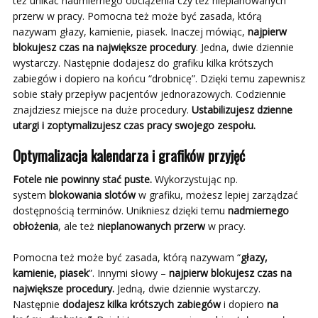
też unikać nadmiernego obciążenia czy też nieplanowanych
przerw w pracy. Pomocna też może być zasada, którą
nazywam głazy, kamienie, piasek. Inaczej mówiąc,
najpierw
blokujesz czas na największe procedury
. Jedna, dwie dziennie
wystarczy. Następnie dodajesz do grafiku kilka krótszych
zabiegów i dopiero na końcu “drobnicę”. Dzięki temu zapewnisz
sobie stały przepływ pacjentów jednorazowych. Codziennie
znajdziesz miejsce na duże procedury.
Ustabilizujesz dzienne
utargi i zoptymalizujesz czas pracy swojego zespołu.
Optymalizacja kalendarza i grafików przyjęć
Fotele nie powinny stać puste.
Wykorzystując np.
system
blokowania slotów
w grafiku, możesz lepiej zarządzać
dostępnością terminów. Unikniesz dzięki temu
nadmiernego
obłożenia
, ale też
nieplanowanych przerw
w pracy.
Pomocna też może być zasada, którą nazywam “
głazy,
kamienie, piasek
”. Innymi słowy –
najpierw blokujesz czas na
największe procedury.
Jedną, dwie dziennie wystarczy.
Następnie
dodajesz kilka krótszych zabiegów
i dopiero
na