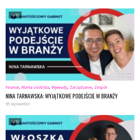
VIDEO
,
,
,
,
Finanse
Marka osobista
Wywiady
Zarządzanie
Zespół
NINA TARNAWSKA: WYJĄTKOWE PODEJŚCIE W BRANŻY
95 wyświetleń
VIDEO