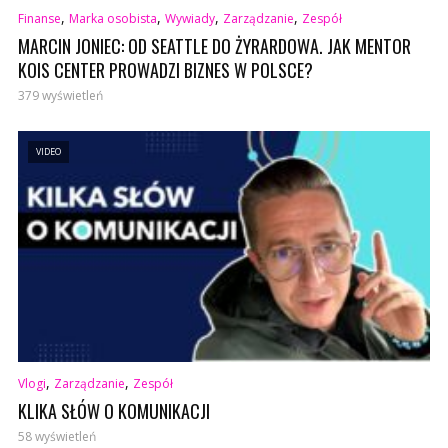
,
,
,
,
Finanse
Marka osobista
Wywiady
Zarządzanie
Zespół
MARCIN JONIEC: OD SEATTLE DO ŻYRARDOWA. JAK MENTOR
KOIS CENTER PROWADZI BIZNES W POLSCE?
379 wyświetleń
VIDEO
,
,
Vlogi
Zarządzanie
Zespół
KLIKA SŁÓW O KOMUNIKACJI
58 wyświetleń