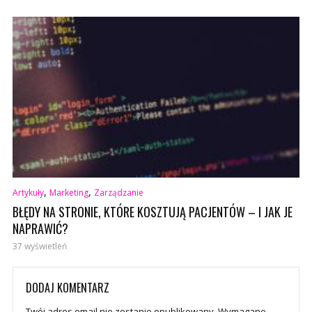
,
,
Artykuły
Marketing
Zarządzanie
BŁĘDY NA STRONIE, KTÓRE KOSZTUJĄ PACJENTÓW – I JAK JE
NAPRAWIĆ?
37 wyświetleń
DODAJ KOMENTARZ
Twój adres email nie zostanie opublikowany.
Wymagane