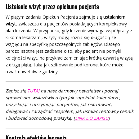
Ustalanie wizyt
przez opiekuna pacjenta
W piątym zadaniu Opiekun Pacjenta zajmuje się
ustalaniem
wizyt
, zwłaszcza dla pacjentów posiadających kompleksowy
plan leczenia. W przypadku, gdy leczenie wymaga współpracy z
kilkoma lekarzami, wizyty mogą różnić się długością ze
względu na specyfikę poszczególnych zabiegów. Dlatego
bardzo istotne jest zadbanie o to, aby pacjent nie pomylił
kolejności wizyt, na przykład zamieniając krótką czwartą wizytę
z długą piątą, taką jak szlifowanie pod koronę, które może
trwać nawet dwie godziny.
Zapisz się
TUTAJ
na nasz darmowy newsletter i poznaj
sprawdzone wskazówki o tym jak zapełniać kalendarze,
pozyskując i utrzymując pacjentów, jak rekrutować,
delegować i zarządzać zespołem, jak ustalać rentowny cennik
i budować dochodową praktykę. [
LINK DO ZAPISU
]
Kontrola efektów leczenia