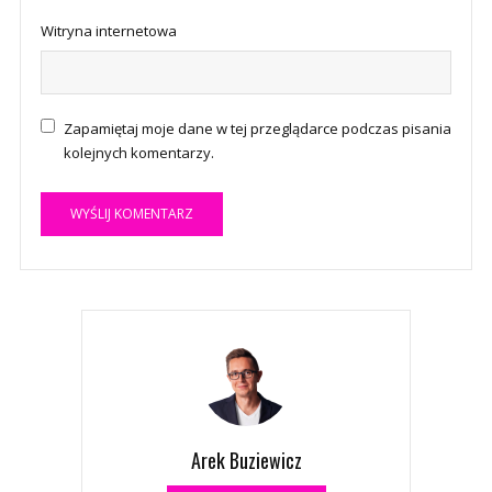
Witryna internetowa
Zapamiętaj moje dane w tej przeglądarce podczas pisania
kolejnych komentarzy.
A
l
t
e
r
n
a
t
Arek Buziewicz
i
v