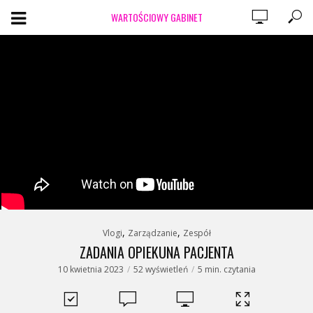
WARTOŚCIOWY GABINET
,
,
Vlogi
Zarządzanie
Zespół
ZADANIA OPIEKUNA PACJENTA
10 kwietnia 2023
52 wyświetleń
5 min. czytania