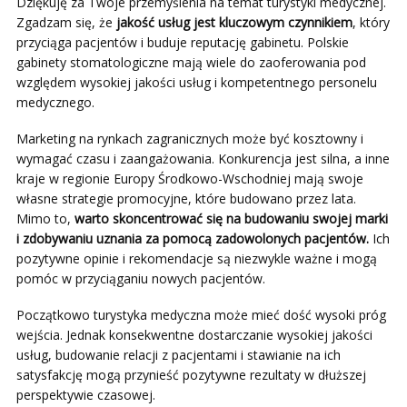
Dziękuję za Twoje przemyślenia na temat turystyki medycznej.
Zgadzam się, że
jakość usług jest kluczowym czynnikiem
, który
przyciąga pacjentów i buduje reputację gabinetu. Polskie
gabinety stomatologiczne mają wiele do zaoferowania pod
względem wysokiej jakości usług i kompetentnego personelu
medycznego.
Marketing na rynkach zagranicznych może być kosztowny i
wymagać czasu i zaangażowania. Konkurencja jest silna, a inne
kraje w regionie Europy Środkowo-Wschodniej mają swoje
własne strategie promocyjne, które budowano przez lata.
Mimo to,
warto skoncentrować się na budowaniu swojej marki
i zdobywaniu uznania za pomocą zadowolonych pacjentów.
Ich
pozytywne opinie i rekomendacje są niezwykle ważne i mogą
pomóc w przyciąganiu nowych pacjentów.
Początkowo turystyka medyczna może mieć dość wysoki próg
wejścia. Jednak konsekwentne dostarczanie wysokiej jakości
usług, budowanie relacji z pacjentami i stawianie na ich
satysfakcję mogą przynieść pozytywne rezultaty w dłuższej
perspektywie czasowej.