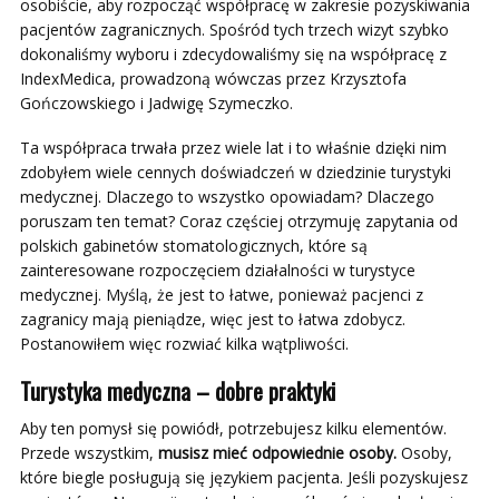
osobiście, aby rozpocząć współpracę w zakresie pozyskiwania
pacjentów zagranicznych. Spośród tych trzech wizyt szybko
dokonaliśmy wyboru i zdecydowaliśmy się na współpracę z
IndexMedica, prowadzoną wówczas przez Krzysztofa
Gończowskiego i Jadwigę Szymeczko.
Ta współpraca trwała przez wiele lat i to właśnie dzięki nim
zdobyłem wiele cennych doświadczeń w dziedzinie turystyki
medycznej. Dlaczego to wszystko opowiadam? Dlaczego
poruszam ten temat? Coraz częściej otrzymuję zapytania od
polskich gabinetów stomatologicznych, które są
zainteresowane rozpoczęciem działalności w turystyce
medycznej. Myślą, że jest to łatwe, ponieważ pacjenci z
zagranicy mają pieniądze, więc jest to łatwa zdobycz.
Postanowiłem więc rozwiać kilka wątpliwości.
Turystyka medyczna – dobre praktyki
Aby ten pomysł się powiódł, potrzebujesz kilku elementów.
Przede wszystkim,
musisz mieć odpowiednie osoby.
Osoby,
które biegle posługują się językiem pacjenta. Jeśli pozyskujesz