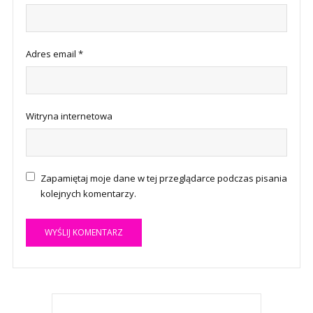
Adres email
*
Witryna internetowa
Zapamiętaj moje dane w tej przeglądarce podczas pisania
kolejnych komentarzy.
A
l
t