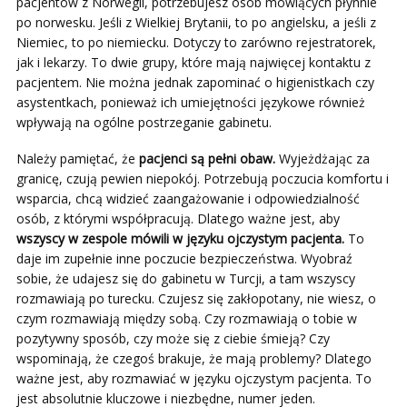
pacjentów z Norwegii, potrzebujesz osób mówiących płynnie
po norwesku. Jeśli z Wielkiej Brytanii, to po angielsku, a jeśli z
Niemiec, to po niemiecku. Dotyczy to zarówno rejestratorek,
jak i lekarzy. To dwie grupy, które mają najwięcej kontaktu z
pacjentem. Nie można jednak zapominać o higienistkach czy
asystentkach, ponieważ ich umiejętności językowe również
wpływają na ogólne postrzeganie gabinetu.
Należy pamiętać, że
pacjenci są pełni obaw.
Wyjeżdżając za
granicę, czują pewien niepokój. Potrzebują poczucia komfortu i
wsparcia, chcą widzieć zaangażowanie i odpowiedzialność
osób, z którymi współpracują. Dlatego ważne jest, aby
wszyscy w zespole mówili w języku ojczystym pacjenta.
To
daje im zupełnie inne poczucie bezpieczeństwa. Wyobraź
sobie, że udajesz się do gabinetu w Turcji, a tam wszyscy
rozmawiają po turecku. Czujesz się zakłopotany, nie wiesz, o
czym rozmawiają między sobą. Czy rozmawiają o tobie w
pozytywny sposób, czy może się z ciebie śmieją? Czy
wspominają, że czegoś brakuje, że mają problemy? Dlatego
ważne jest, aby rozmawiać w języku ojczystym pacjenta. To
jest absolutnie kluczowe i niezbędne, numer jeden.