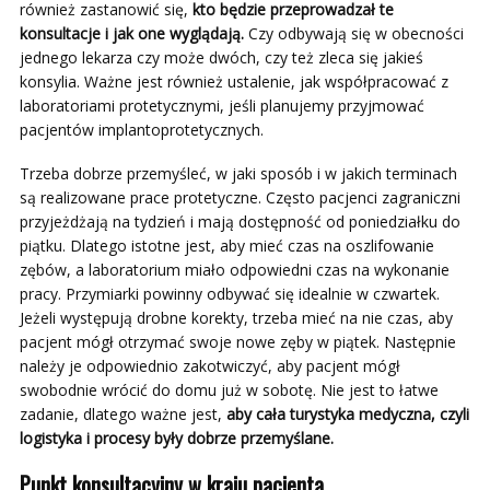
również zastanowić się,
kto będzie przeprowadzał te
konsultacje i jak one wyglądają.
Czy odbywają się w obecności
jednego lekarza czy może dwóch, czy też zleca się jakieś
konsylia. Ważne jest również ustalenie, jak współpracować z
laboratoriami protetycznymi, jeśli planujemy przyjmować
pacjentów implantoprotetycznych.
Trzeba dobrze przemyśleć, w jaki sposób i w jakich terminach
są realizowane prace protetyczne. Często pacjenci zagraniczni
przyjeżdżają na tydzień i mają dostępność od poniedziałku do
piątku. Dlatego istotne jest, aby mieć czas na oszlifowanie
zębów, a laboratorium miało odpowiedni czas na wykonanie
pracy. Przymiarki powinny odbywać się idealnie w czwartek.
Jeżeli występują drobne korekty, trzeba mieć na nie czas, aby
pacjent mógł otrzymać swoje nowe zęby w piątek. Następnie
należy je odpowiednio zakotwiczyć, aby pacjent mógł
swobodnie wrócić do domu już w sobotę. Nie jest to łatwe
zadanie, dlatego ważne jest,
aby cała turystyka medyczna, czyli
logistyka i procesy były dobrze przemyślane.
Punkt konsultacyjny w kraju pacjenta