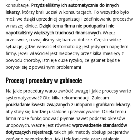
konsultacje.
Przydzieliliśmy ich automatycznie do innych
lekarzy
, którzy brali udział w konsultacjach. To wszystko było
możliwe dzięki uprzedniej organizacji i zdefiniowaniu procesów
w naszej klinice.
Dzięki temu firma nie podupadła i nie
napotkaliśmy większych trudności finansowych.
Wręcz
przeciwnie, rozwijaliśmy się bardzo dobrze. Często widzę
sytuacje, gdzie właściciel stomatolog jest jedynym napędem
firmy. Jeżeli właściciel jest nieobecny przez kilka miesięcy z
powodu choroby, istnieje duże ryzyko, że gabinet będzie
borykał się z poważnymi problemami
Procesy i procedury w gabinecie
Na jakie procedury warto zwrócić uwagę i jakie procesy warto
systematyzować? Oto kilka rekomendacji. Zalecam
poukładanie kwestii związanych z urlopami i grafikami lekarzy
,
aby stały się bardziej ustalone i przewidywalne. Dzięki temu
firma może funkcjonować płynnie nawet podczas okresów
urlopowych. Ważne jest również
wprowadzenie standardów
dotyczących rejestracji
, takich jak metody obsługi pacjentów
zarówno bezpośrednio, jak i telefonicznie oraz ustalenie