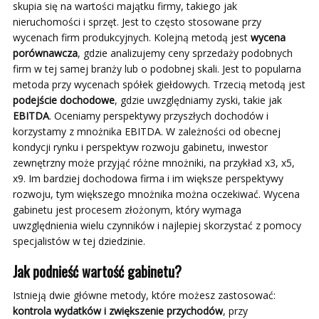
skupia się na wartości majątku firmy, takiego jak
nieruchomości i sprzęt. Jest to często stosowane przy
wycenach firm produkcyjnych. Kolejną metodą jest
wycena
porównawcza
, gdzie analizujemy ceny sprzedaży podobnych
firm w tej samej branży lub o podobnej skali. Jest to popularna
metoda przy wycenach spółek giełdowych. Trzecią metodą jest
podejście dochodowe
, gdzie uwzględniamy zyski, takie jak
EBITDA
. Oceniamy perspektywy przyszłych dochodów i
korzystamy z mnożnika EBITDA. W zależności od obecnej
kondycji rynku i perspektyw rozwoju gabinetu, inwestor
zewnętrzny może przyjąć różne mnożniki, na przykład x3, x5,
x9. Im bardziej dochodowa firma i im większe perspektywy
rozwoju, tym większego mnożnika można oczekiwać. Wycena
gabinetu jest procesem złożonym, który wymaga
uwzględnienia wielu czynników i najlepiej skorzystać z pomocy
specjalistów w tej dziedzinie.
Jak podnieść wartość gabinetu?
Istnieją dwie główne metody, które możesz zastosować:
kontrola wydatków i zwiększenie przychodów
, przy