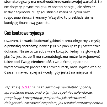
stomatologiczny ma możliwość kreowania swojej wartości.
To
nie dotyczy jedynie majątku w postaci sprzętu, ale również
liczby pacjentów, długości istnienia marki na rynku oraz
rozpoznawalności i renomy. Wszystko to przekłada się na
kondycję finansową gabinetu.
Coś kontrowersyjnego
Uważam, że
warto budować gabinet
stomatologiczny
z myślą
o przyszłej sprzedaży
, nawet jeśli nie planujesz jej ostatecznie
dokonać. Niesie to za sobą wiele korzyści. Jednym z głównych
plusów jest to, że
firma stomatologiczna może funkcjonować
także pod Twoją nieobecność.
Twoja firma, oparta na
wypracowanych procesach i procedurach, nadal będzie działać.
Czasami nawet lepiej niż wtedy, gdy jesteś na miejscu :))
Zapisz się
TUTAJ
na nasz darmowy newsletter i poznaj
sprawdzone wskazówki o tym jak zapełniać kalendarze,
pozyskując i utrzymując pacjentów, jak rekrutować,
delegować i zarządzać zespołem, jak ustalać rentowny cennik