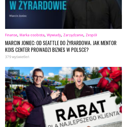
,
,
,
,
Finanse
Marka osobista
Wywiady
Zarządzanie
Zespół
MARCIN JONIEC: OD SEATTLE DO ŻYRARDOWA. JAK MENTOR
KOIS CENTER PROWADZI BIZNES W POLSCE?
379 wyświetleń
VIDEO