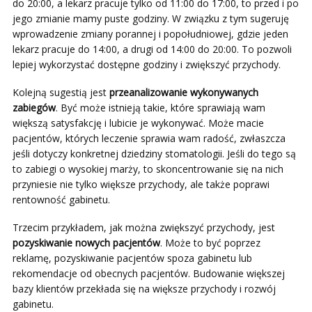
do 20:00, a lekarz pracuje tylko od 11:00 do 17:00, to przed i po
jego zmianie mamy puste godziny. W związku z tym sugeruję
wprowadzenie zmiany porannej i popołudniowej, gdzie jeden
lekarz pracuje do 14:00, a drugi od 14:00 do 20:00. To pozwoli
lepiej wykorzystać dostępne godziny i zwiększyć przychody.
Kolejną sugestią jest
przeanalizowanie wykonywanych
zabiegów
. Być może istnieją takie, które sprawiają wam
większą satysfakcję i lubicie je wykonywać. Może macie
pacjentów, których leczenie sprawia wam radość, zwłaszcza
jeśli dotyczy konkretnej dziedziny stomatologii. Jeśli do tego są
to zabiegi o wysokiej marży, to skoncentrowanie się na nich
przyniesie nie tylko większe przychody, ale także poprawi
rentowność gabinetu.
Trzecim przykładem, jak można zwiększyć przychody, jest
pozyskiwanie nowych pacjentów
. Może to być poprzez
reklamę, pozyskiwanie pacjentów spoza gabinetu lub
rekomendacje od obecnych pacjentów. Budowanie większej
bazy klientów przekłada się na większe przychody i rozwój
gabinetu.