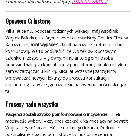
i budować dochodową praktykę. [
LINK DO ZAPISU
]
Opowiem Ci historię
Kilka lat temu, podczas rodzinnych wakacji,
mój wspólnik
–
Wojtek Fąferko,
z którym razem budowaliśmy Dentim Clinic w
Katowicach,
miał wypadek.
Upadł na rowerze i złamał sobie
kość udową. Warto podkreślić, że Wojtek był kluczowym
członkiem zespołu – głównym implantologiem i osobą
odpowiedzialną za konsultacje z pacjentami. Jednak nie byłem
sam w zarządzaniu kliniką. Kilka lat wcześniej zaczęliśmy
wprowadzać nowych lekarzy do procesu konsultacji i
implantologii, aby przygotować się na ewentualności takie jak
ta.
Procesy nade wszystko
Pacjenci zostali szybko poinformowani o incydencie
i mieli
możliwość wyboru – czy chcą czekać kilka miesięcy na powrót
Wojtka, czy też przenieść się do innego lekarza. Podobnie
postąpiliśmy z pacjentami, którzy byli już umówieni na