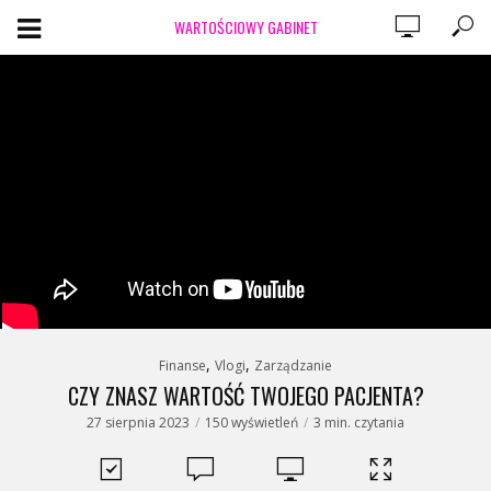
WARTOŚCIOWY GABINET
,
,
Finanse
Vlogi
Zarządzanie
CZY ZNASZ WARTOŚĆ TWOJEGO PACJENTA?
27 sierpnia 2023
150 wyświetleń
3 min. czytania