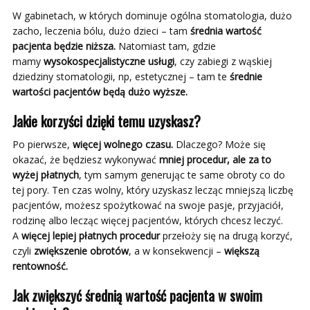
W gabinetach, w których dominuje ogólna stomatologia, dużo
zacho, leczenia bólu, dużo dzieci – tam
średnia wartość
pacjenta będzie niższa.
Natomiast tam, gdzie
mamy
wysokospecjalistyczne usługi
, czy zabiegi z wąskiej
dziedziny stomatologii, np, estetycznej – tam te
średnie
wartości pacjentów będą dużo wyższe.
Jakie korzyści dzięki temu uzyskasz?
Po pierwsze,
więcej wolnego czasu.
Dlaczego? Może się
okazać, że będziesz wykonywać
mniej procedur, ale za to
wyżej płatnych
, tym samym generując te same obroty co do
tej pory. Ten czas wolny, który uzyskasz lecząc mniejszą liczbę
pacjentów, możesz spożytkować na swoje pasje, przyjaciół,
rodzinę albo lecząc więcej pacjentów, których chcesz leczyć.
A
więcej lepiej płatnych procedur
przełoży się na drugą korzyć,
czyli
zwiększenie obrotów
, a w konsekwencji –
większą
rentowność.
Jak zwiększyć średnią wartość pacjenta w swoim