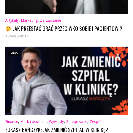
,
,
Artykuły
Marketing
Zarządzanie
JAK PRZESTAĆ GRAĆ PRZECIWKO SOBIE I PACJENTOWI?
46 wyświetleń
VIDEO
,
,
,
,
Finanse
Marka osobista
Wywiady
Zarządzanie
Zespół
ŁUKASZ BAŃCZYK: JAK ZMIENIĆ SZPITAL W KLINIKĘ?