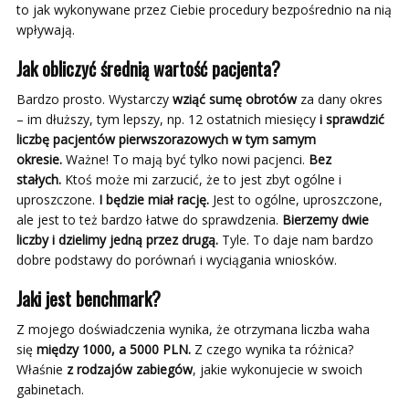
to jak wykonywane przez Ciebie procedury bezpośrednio na nią
wpływają.
Jak obliczyć średnią wartość pacjenta?
Bardzo prosto. Wystarczy
wziąć sumę obrotów
za dany okres
– im dłuższy, tym lepszy, np. 12 ostatnich miesięcy
i sprawdzić
liczbę pacjentów pierwszorazowych w tym samym
okresie.
Ważne! To mają być tylko nowi pacjenci.
Bez
stałych.
Ktoś może mi zarzucić, że to jest zbyt ogólne i
uproszczone.
I będzie miał rację.
Jest to ogólne, uproszczone,
ale jest to też bardzo łatwe do sprawdzenia.
Bierzemy dwie
liczby i dzielimy jedną przez drugą.
Tyle. To daje nam bardzo
dobre podstawy do porównań i wyciągania wniosków.
Jaki jest benchmark?
Z mojego doświadczenia wynika, że otrzymana liczba waha
się
między 1000, a 5000 PLN.
Z czego wynika ta różnica?
Właśnie
z rodzajów zabiegów
, jakie wykonujecie w swoich
gabinetach.