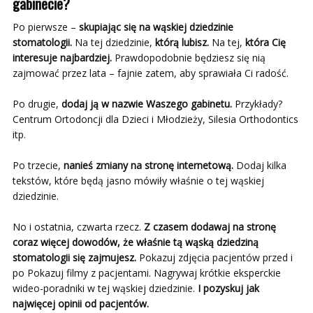
gabinecie?
Po pierwsze –
skupiając się na wąskiej dziedzinie
stomatologii.
Na tej dziedzinie,
którą lubisz.
Na tej,
która Cię
interesuje najbardziej.
Prawdopodobnie będziesz się nią
zajmować przez lata – fajnie zatem, aby sprawiała Ci radość.
Po drugie,
dodaj ją w nazwie Waszego gabinetu.
Przykłady?
Centrum Ortodoncji dla Dzieci i Młodzieży, Silesia Orthodontics
itp.
Po trzecie,
nanieś zmiany na stronę internetową.
Dodaj kilka
tekstów, które będą jasno mówiły właśnie o tej wąskiej
dziedzinie.
No i ostatnia, czwarta rzecz.
Z czasem dodawaj na stronę
coraz więcej dowodów, że właśnie tą wąską dziedziną
stomatologii się zajmujesz.
Pokazuj zdjęcia pacjentów przed i
po Pokazuj filmy z pacjentami. Nagrywaj krótkie eksperckie
wideo-poradniki w tej wąskiej dziedzinie.
I pozyskuj jak
najwięcej opinii od pacjentów.