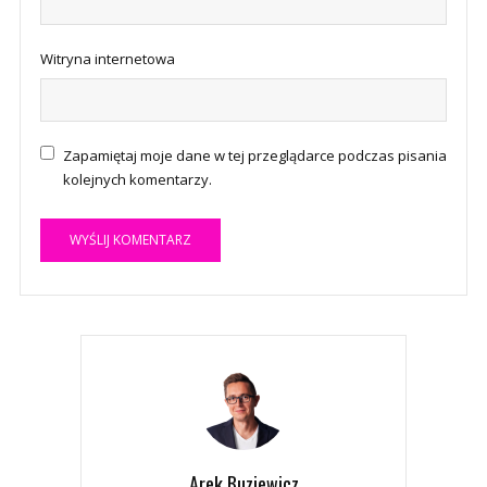
Witryna internetowa
Zapamiętaj moje dane w tej przeglądarce podczas pisania
kolejnych komentarzy.
A
l
t
e
r
n
a
t
Arek Buziewicz
i