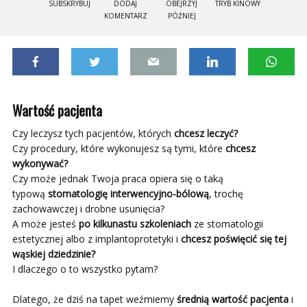
SUBSKRYBUJ
DODAJ
OBEJRZYJ
TRYB KINOWY
KOMENTARZ
PÓŹNIEJ
Wartość pacjenta
Czy leczysz tych pacjentów, których
chcesz leczyć?
Czy procedury, które wykonujesz są tymi, które
chcesz
wykonywać?
Czy może jednak Twoja praca opiera się o taką
typową
stomatologię interwencyjno-bólową
, trochę
zachowawczej i drobne usunięcia?
A może jesteś
po kilkunastu szkoleniach
ze stomatologii
estetycznej albo z implantoprotetyki i
chcesz poświęcić się tej
wąskiej dziedzinie?
I dlaczego o to wszystko pytam?
Dlatego, że dziś na tapet weźmiemy
średnią wartość pacjenta
i